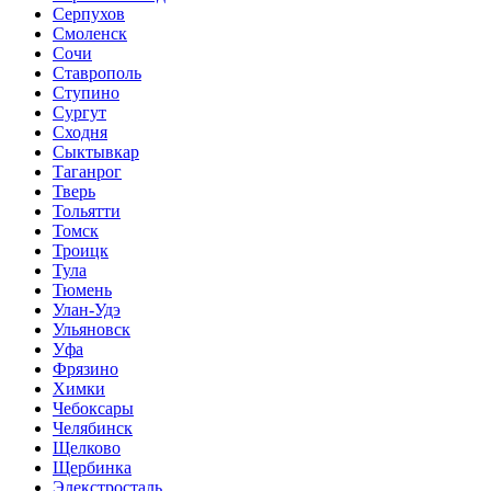
Серпухов
Смоленск
Сочи
Ставрополь
Ступино
Сургут
Сходня
Сыктывкар
Таганрог
Тверь
Тольятти
Томск
Троицк
Тула
Тюмень
Улан-Удэ
Ульяновск
Уфа
Фрязино
Химки
Чебоксары
Челябинск
Щелково
Щербинка
Элекстросталь