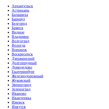
Архангельск
Астрахань
Балашиха
Барнаул
Белгород
Брянск
Видное
Владимир
Волгоград
Вологда
Воронеж
Воскресенск
Дзержинский
Долгопрудный
Домодедово
Екатеринбург
Железнодорожный
Жуковский
Звенигород
Зеленоград
Иваново
Ивантеевка
Ижевск
Иркутск