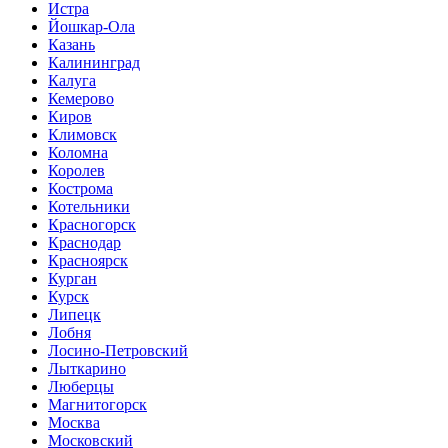
Истра
Йошкар-Ола
Казань
Калининград
Калуга
Кемерово
Киров
Климовск
Коломна
Королев
Кострома
Котельники
Красногорск
Краснодар
Красноярск
Курган
Курск
Липецк
Лобня
Лосино-Петровский
Лыткарино
Люберцы
Магнитогорск
Москва
Московский