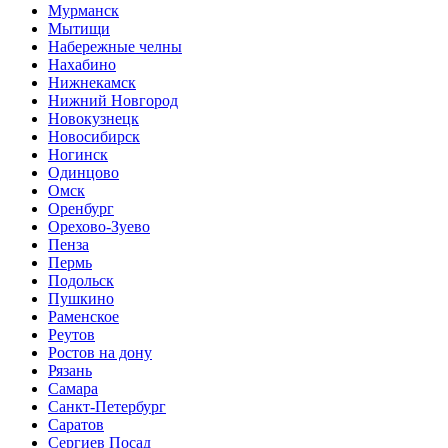
Мурманск
Мытищи
Набережные челны
Нахабино
Нижнекамск
Нижний Новгород
Новокузнецк
Новосибирск
Ногинск
Одинцово
Омск
Оренбург
Орехово-Зуево
Пенза
Пермь
Подольск
Пушкино
Раменское
Реутов
Ростов на дону
Рязань
Самара
Санкт-Петербург
Саратов
Сергиев Посад