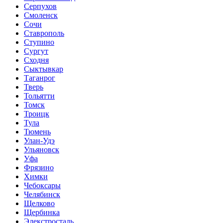
Серпухов
Смоленск
Сочи
Ставрополь
Ступино
Сургут
Сходня
Сыктывкар
Таганрог
Тверь
Тольятти
Томск
Троицк
Тула
Тюмень
Улан-Удэ
Ульяновск
Уфа
Фрязино
Химки
Чебоксары
Челябинск
Щелково
Щербинка
Элекстросталь