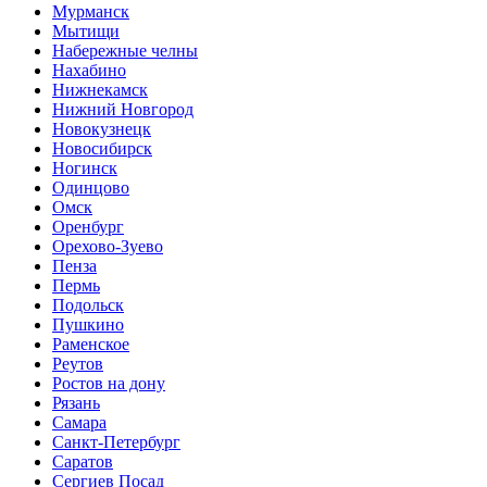
Мурманск
Мытищи
Набережные челны
Нахабино
Нижнекамск
Нижний Новгород
Новокузнецк
Новосибирск
Ногинск
Одинцово
Омск
Оренбург
Орехово-Зуево
Пенза
Пермь
Подольск
Пушкино
Раменское
Реутов
Ростов на дону
Рязань
Самара
Санкт-Петербург
Саратов
Сергиев Посад