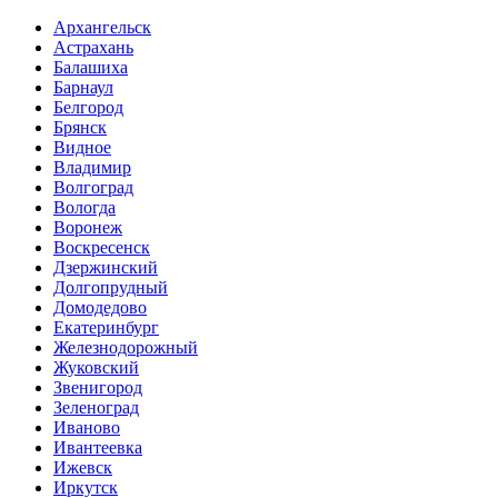
Архангельск
Астрахань
Балашиха
Барнаул
Белгород
Брянск
Видное
Владимир
Волгоград
Вологда
Воронеж
Воскресенск
Дзержинский
Долгопрудный
Домодедово
Екатеринбург
Железнодорожный
Жуковский
Звенигород
Зеленоград
Иваново
Ивантеевка
Ижевск
Иркутск