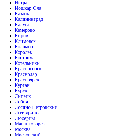
Истра
Йошкар-Ола
Казань
Калининград
Калуга
Кемерово
Киров
Климовск
Коломна
Королев
Кострома
Котельники
Красногорск
Краснодар
Красноярск
Курган
Курск
Липецк
Лобня
Лосино-Петровский
Лыткарино
Люберцы
Магнитогорск
Москва
Московский