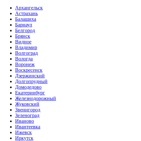
Архангельск
Астрахань
Балашиха
Барнаул
Белгород
Брянск
Видное
Владимир
Волгоград
Вологда
Воронеж
Воскресенск
Дзержинский
Долгопрудный
Домодедово
Екатеринбург
Железнодорожный
Жуковский
Звенигород
Зеленоград
Иваново
Ивантеевка
Ижевск
Иркутск