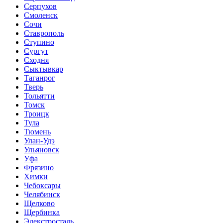
Серпухов
Смоленск
Сочи
Ставрополь
Ступино
Сургут
Сходня
Сыктывкар
Таганрог
Тверь
Тольятти
Томск
Троицк
Тула
Тюмень
Улан-Удэ
Ульяновск
Уфа
Фрязино
Химки
Чебоксары
Челябинск
Щелково
Щербинка
Элекстросталь