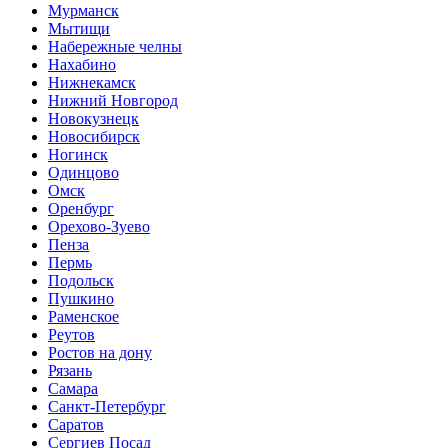
Мурманск
Мытищи
Набережные челны
Нахабино
Нижнекамск
Нижний Новгород
Новокузнецк
Новосибирск
Ногинск
Одинцово
Омск
Оренбург
Орехово-Зуево
Пенза
Пермь
Подольск
Пушкино
Раменское
Реутов
Ростов на дону
Рязань
Самара
Санкт-Петербург
Саратов
Сергиев Посад