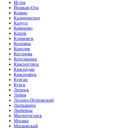
Истра
Йошкар-Ола
Казань
Калининград
Калуга
Кемерово
Киров
Климовск
Коломна
Королев
Кострома
Котельники
Красногорск
Краснодар
Красноярск
Курган
Курск
Липецк
Лобня
Лосино-Петровский
Лыткарино
Люберцы
Магнитогорск
Москва
Московский