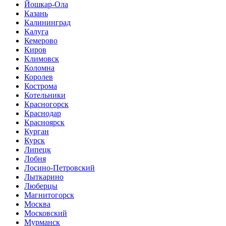
Йошкар-Ола
Казань
Калининград
Калуга
Кемерово
Киров
Климовск
Коломна
Королев
Кострома
Котельники
Красногорск
Краснодар
Красноярск
Курган
Курск
Липецк
Лобня
Лосино-Петровский
Лыткарино
Люберцы
Магнитогорск
Москва
Московский
Мурманск