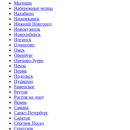
Мытищи
Набережные челны
Нахабино
Нижнекамск
Нижний Новгород
Новокузнецк
Новосибирск
Ногинск
Одинцово
Омск
Оренбург
Орехово-Зуево
Пенза
Пермь
Подольск
Пушкино
Раменское
Реутов
Ростов на дону
Рязань
Самара
Санкт-Петербург
Саратов
Сергиев Посад
Серпухов