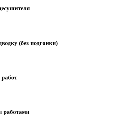
цесушителя
водку (без подгонки)
 работ
и работами