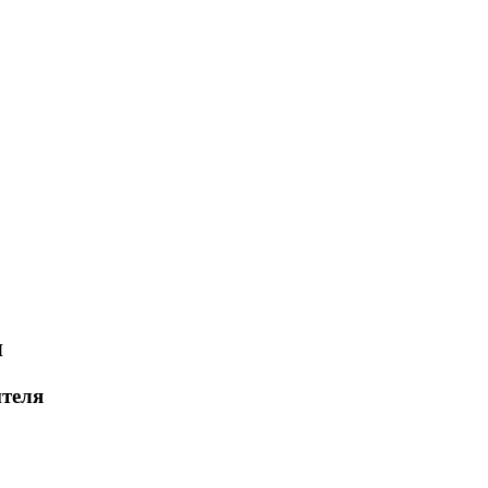
я
теля