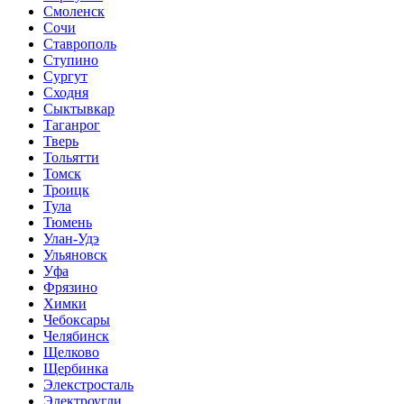
Смоленск
Сочи
Ставрополь
Ступино
Сургут
Сходня
Сыктывкар
Таганрог
Тверь
Тольятти
Томск
Троицк
Тула
Тюмень
Улан-Удэ
Ульяновск
Уфа
Фрязино
Химки
Чебоксары
Челябинск
Щелково
Щербинка
Элекстросталь
Электроугли