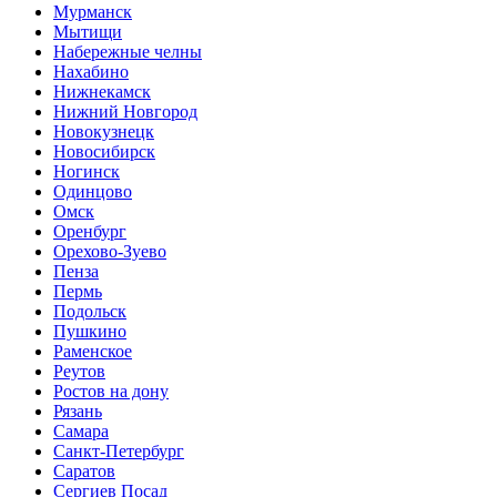
Мурманск
Мытищи
Набережные челны
Нахабино
Нижнекамск
Нижний Новгород
Новокузнецк
Новосибирск
Ногинск
Одинцово
Омск
Оренбург
Орехово-Зуево
Пенза
Пермь
Подольск
Пушкино
Раменское
Реутов
Ростов на дону
Рязань
Самара
Санкт-Петербург
Саратов
Сергиев Посад