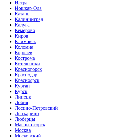
Истра
Йошкар-Ола
Казань
Калининград
Калуга
Кемерово
Киров
Климовск
Коломна
Королев
Кострома
Котельники
Красногорск
Краснодар
Красноярск
Курган
Курск
Липецк
Лобня
Лосино-Петровский
Лыткарино
Люберцы
Магнитогорск
Москва
Московский