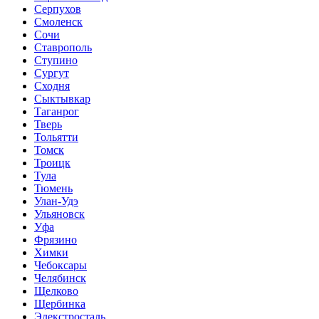
Серпухов
Смоленск
Сочи
Ставрополь
Ступино
Сургут
Сходня
Сыктывкар
Таганрог
Тверь
Тольятти
Томск
Троицк
Тула
Тюмень
Улан-Удэ
Ульяновск
Уфа
Фрязино
Химки
Чебоксары
Челябинск
Щелково
Щербинка
Элекстросталь