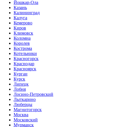
Йошкар-Ола
Казань
Калининград
Калуга
Кемерово
Киров
Климовск
Коломна
Королев
Кострома
Котельники
Красногорск
Краснодар
Красноярск
Курган
Курск
Липецк
Лобня
Лосино-Петровский
Лыткарино
Люберцы
Магнитогорск
Москва
Московский
Мурманск