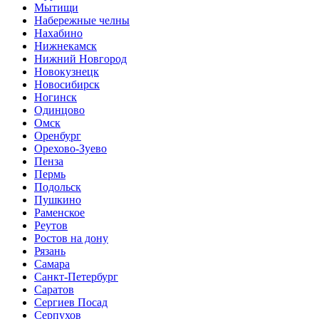
Мытищи
Набережные челны
Нахабино
Нижнекамск
Нижний Новгород
Новокузнецк
Новосибирск
Ногинск
Одинцово
Омск
Оренбург
Орехово-Зуево
Пенза
Пермь
Подольск
Пушкино
Раменское
Реутов
Ростов на дону
Рязань
Самара
Санкт-Петербург
Саратов
Сергиев Посад
Серпухов