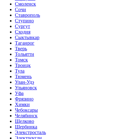
Смоленск
Сочи
Ставрополь
Ступино
Сургут
Сходня
Сыктывкар
Таганрог
Тверь
Тольятти
Томск
Троицк
Тула
Тюмень
Улан-Удэ
Ульяновск
Уфа
Фрязино
Химки
Чебоксары
Челябинск
Щелково
Щербинка
Элекстросталь
Электроугли